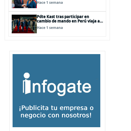
gabinetes binacionales y
Hace 1 semana
potenciar relaciones comerciales
Pdte Kast tras participar en
cambio de mando en Perú viaja a
Atacama para conocer situación
Hace 1 semana
por la emergencia