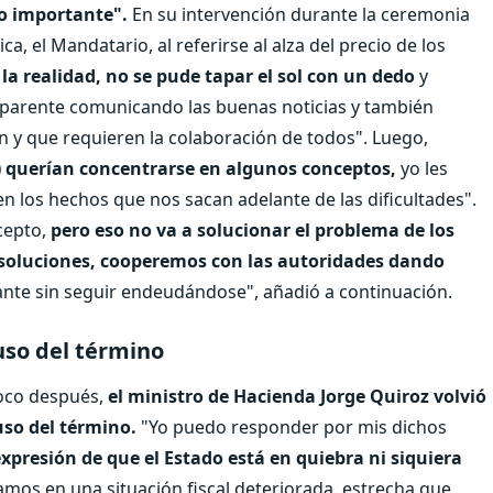
lo importante".
En su intervención durante la ceremonia
, el Mandatario, al referirse al alza del precio de los
a realidad, no se pude tapar el sol con un dedo
y
parente comunicando las buenas noticias y también
n y que requieren la colaboración de todos". Luego,
s) querían concentrarse en algunos conceptos,
yo les
n los hechos que nos sacan adelante de las dificultades".
cepto,
pero eso no va a solucionar el problema de los
oluciones, cooperemos con las autoridades dando
lante sin seguir endeudándose", añadió a continuación.
uso del término
oco después,
el ministro de Hacienda Jorge Quiroz volvió
uso del término.
"Yo puedo responder por mis dichos
xpresión de que el Estado está en quiebra ni siquiera
mos en una situación fiscal deteriorada, estrecha que