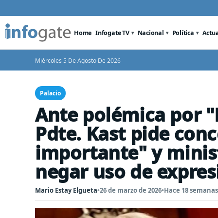
Home
Infogate TV
Nacional
Política
Actu
Miércoles 5 De Agosto De 2026
Palacio
Ante polémica por "
Pdte. Kast pide conc
importante" y minis
negar uso de expres
Mario Estay Elgueta
•
26 de marzo de 2026
•
Hace 18 semanas