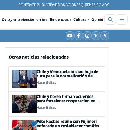
CONTRATE PUBLICIDAD
DONACIONES
QUIÉNES SOMOS
Ocio y entretención online
Tendencias
Cultura
Opinión
Videos
De
B
YouTube
Facebook
Instagram
X
Bluesky
Otras noticias relacionadas
Chile y Venezuela inician hoja de
ruta para la normalización de
relaciones
Hace 6 días
Chile y Corea firman acuerdos
para fortalecer cooperación en
investigación antártica, minería,
Hace 6 días
seguridad
Pdte Kast se reúne con Fujimori
enfocado en restablecer comités y