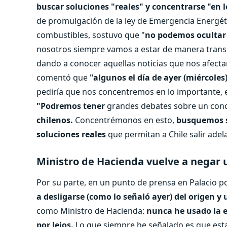
buscar soluciones "reales" y concentrarse "en 
de promulgación de la ley de Emergencia Energética
combustibles, sostuvo que "
no podemos ocultar l
nosotros siempre vamos a estar de manera trans
dando a conocer aquellas noticias que nos afecta
comentó que
"algunos el día de ayer (miércole
pediría que nos concentremos en lo importante, e
"Podremos tener
grandes debates sobre un con
chilenos.
Concentrémonos en esto,
busquemos s
soluciones reales
que permitan a Chile salir ade
Ministro de Hacienda vuelve a negar 
Por su parte, en un punto de prensa en Palacio p
a desligarse (como lo señaló ayer) del origen y 
como Ministro de Hacienda:
nunca he usado la e
por lejos.
Lo que siempre he señalado es que esta