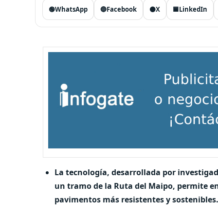
🟢
WhatsApp
🔵
Facebook
⚫
X
🟦
LinkedIn
La tecnología, desarrollada por investiga
un tramo de la Ruta del Maipo, permite e
pavimentos más resistentes y sostenibles