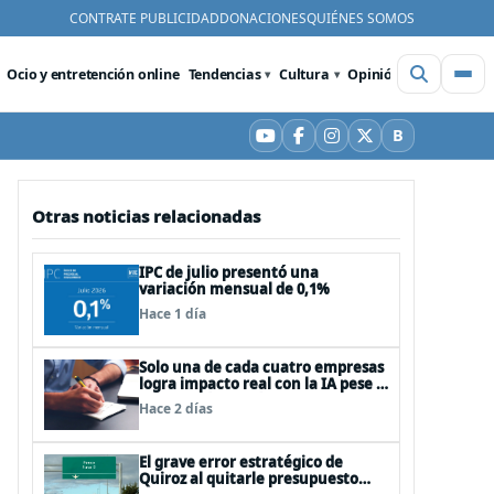
CONTRATE PUBLICIDAD
DONACIONES
QUIÉNES SOMOS
Ocio y entretención online
Tendencias
Cultura
Opinión
Videos
De
B
YouTube
Facebook
Instagram
X
Bluesky
Otras noticias relacionadas
IPC de julio presentó una
variación mensual de 0,1%
Hace 1 día
Solo una de cada cuatro empresas
logra impacto real con la IA pese a
la inversión, según el Foro
Hace 2 días
Económico Mundial
El grave error estratégico de
Quiroz al quitarle presupuesto