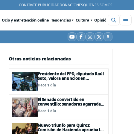
CONTRATE PUBLICIDAD
DONACIONES
QUIÉNES SOMOS
Ocio y entretención online
Tendencias
Cultura
Opinión
Videos
De
B
YouTube
Facebook
Instagram
X
Bluesky
Otras noticias relacionadas
Presidente del PPD, diputado Raúl
Soto, valora anuncios en
seguridad pero advierte ausencia
Hace 1 día
clave: alzamiento del secreto
bancario
El Senado convertido en
conventillo: senadoras agarradas
de las mechas
Hace 1 día
Nuevo triunfo para Quiroz:
Comisión de Hacienda aprueba los