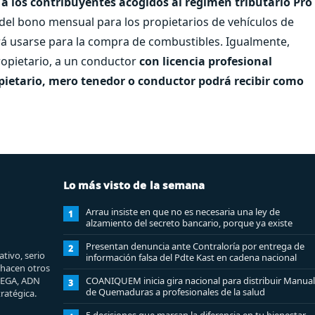
 a los contribuyentes acogidos al régimen tributario Pro
del bono mensual para los propietarios de vehículos de
rá usarse para la compra de combustibles. Igualmente,
propietario, a un conductor
con licencia profesional
pietario, mero tenedor o conductor podrá recibir como
Lo más visto de la semana
Arrau insiste en que no es necesaria una ley de
1
alzamiento del secreto bancario, porque ya existe
Presentan denuncia ante Contraloría por entrega de
2
tivo, serio
información falsa del Pdte Kast en cadena nacional
e hacen otros
MEGA, ADN
COANIQUEM inicia gira nacional para distribuir Manual
3
de Quemaduras a profesionales de la salud
ratégica.