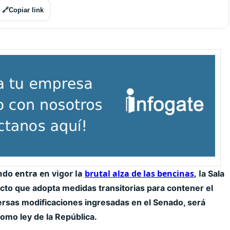
🔗
Copiar link
ndo entra en vigor la
brutal alza de las bencinas
, l
a Sala
ecto que adopta medidas transitorias para contener el
ersas modificaciones ingresadas en el Senado, será
omo ley de la República.