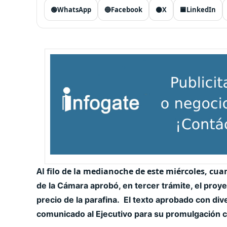
🟢
WhatsApp
🔵
Facebook
⚫
X
🟦
LinkedIn
Al filo de la medianoche de este miércoles, cua
de la Cámara aprobó, en tercer trámite, el proy
precio de la parafina.
El texto aprobado con div
comunicado al Ejecutivo para su promulgación c