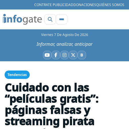
CONTRATE PUBLICIDAD
DONACIONES
QUIÉNES SOMOS
Viernes 7 De Agosto De 2026
Informar, analizar, anticipar
B
YouTube
Facebook
Instagram
X
Bluesky
Tendencias
Cuidado con las
“películas gratis”:
páginas falsas y
streaming pirata