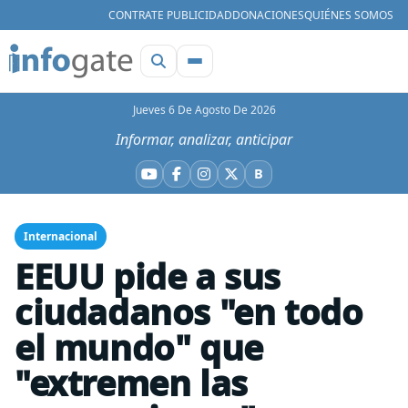
CONTRATE PUBLICIDAD
DONACIONES
QUIÉNES SOMOS
Jueves 6 De Agosto De 2026
Informar, analizar, anticipar
B
YouTube
Facebook
Instagram
X
Bluesky
Internacional
EEUU pide a sus
ciudadanos "en todo
el mundo" que
"extremen las