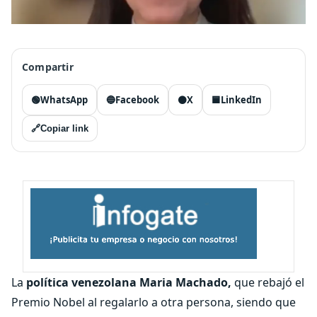
Compartir
🟢
WhatsApp
🔵
Facebook
⚫
X
🟦
LinkedIn
🔗
Copiar link
La
política venezolana Maria Machado,
que rebajó el
Premio Nobel al regalarlo a otra persona, siendo que