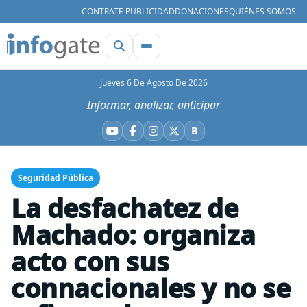
CONTRATE PUBLICIDAD
DONACIONES
QUIÉNES SOMOS
Jueves 6 De Agosto De 2026
Informar, analizar, anticipar
B
YouTube
Facebook
Instagram
X
Bluesky
Seguridad Pública
La desfachatez de
Machado: organiza
acto con sus
connacionales y no se