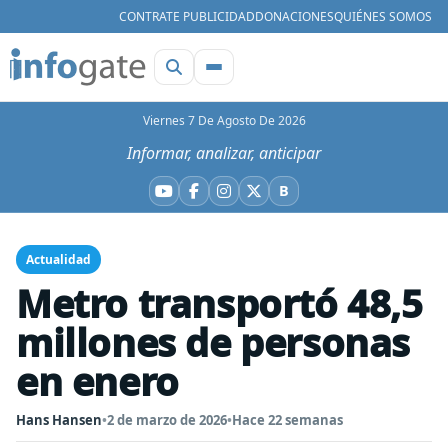
CONTRATE PUBLICIDAD
DONACIONES
QUIÉNES SOMOS
Viernes 7 De Agosto De 2026
Informar, analizar, anticipar
B
YouTube
Facebook
Instagram
X
Bluesky
Actualidad
Metro transportó 48,5
millones de personas
en enero
Hans Hansen
•
2 de marzo de 2026
•
Hace 22 semanas