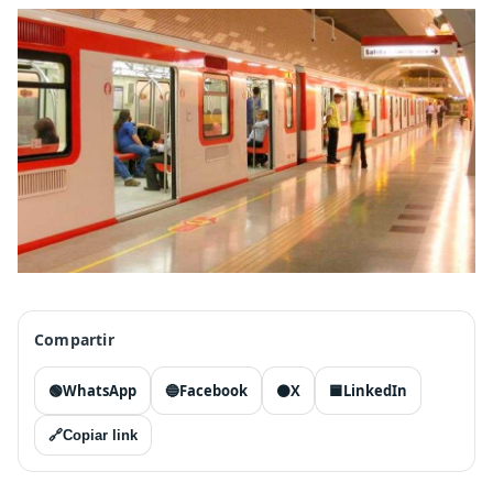
Compartir
🟢
WhatsApp
🔵
Facebook
⚫
X
🟦
LinkedIn
🔗
Copiar link