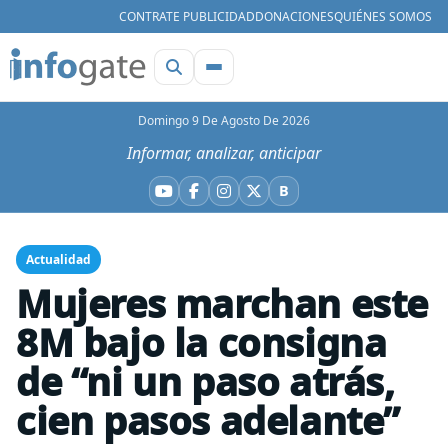
CONTRATE PUBLICIDAD
DONACIONES
QUIÉNES SOMOS
Domingo 9 De Agosto De 2026
Informar, analizar, anticipar
B
YouTube
Facebook
Instagram
X
Bluesky
Actualidad
Mujeres marchan este
8M bajo la consigna
de “ni un paso atrás,
cien pasos adelante”