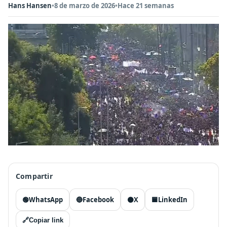
Hans Hansen
•
8 de marzo de 2026
•
Hace 21 semanas
Compartir
🟢
WhatsApp
🔵
Facebook
⚫
X
🟦
LinkedIn
🔗
Copiar link