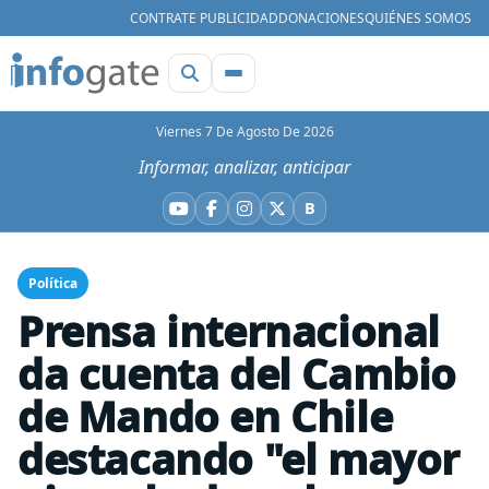
CONTRATE PUBLICIDAD
DONACIONES
QUIÉNES SOMOS
Viernes 7 De Agosto De 2026
Informar, analizar, anticipar
B
YouTube
Facebook
Instagram
X
Bluesky
Política
Prensa internacional
da cuenta del Cambio
de Mando en Chile
destacando "el mayor