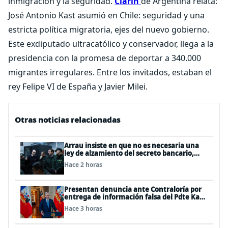
inmigración y la seguridad.
Clarín
de Argentina relata:
José Antonio Kast asumió en Chile: seguridad y una
estricta política migratoria, ejes del nuevo gobierno.
Este exdiputado ultracatólico y conservador, llega a la
presidencia con la promesa de deportar a 340.000
migrantes irregulares. Entre los invitados, estaban el
rey Felipe VI de España y Javier Milei.
Otras noticias relacionadas
Arrau insiste en que no es necesaria una
ley de alzamiento del secreto bancario,
porque ya existe
Hace 2 horas
Presentan denuncia ante Contraloría por
entrega de información falsa del Pdte Kast
en cadena nacional
Hace 3 horas