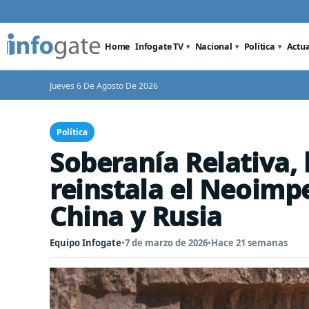
Home
Infogate TV
Nacional
Política
Actu
Jueves 6 De Agosto De 2026
Política
Soberanía Relativa, 
reinstala el Neoimp
China y Rusia
Equipo Infogate
•
7 de marzo de 2026
•
Hace 21 semanas