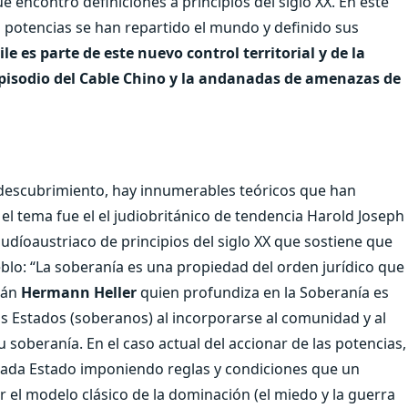
e encontró definiciones a principios del siglo XX. En este
 potencias se han repartido el mundo y definido sus
le es parte de este nuevo control territorial y de la
pisodio del Cable Chino y la andanadas de amenazas de
descubrimiento, hay innumerables teóricos que han
 el tema fue el el judiobritánico de tendencia Harold Joseph
o judíoaustriaco de principios del siglo XX que sostiene que
eblo: “La soberanía es una propiedad del orden jurídico que
mán
Hermann Heller
quien profundiza en la Soberanía es
os Estados (soberanos) al incorporarse al comunidad y al
 soberanía. En el caso actual del accionar de las potencias,
e cada Estado imponiendo reglas y condiciones que un
 el modelo clásico de la dominación (el miedo y la guerra