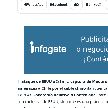
🟢
WhatsApp
🔵
Facebook
⚫
X
🟦
LinkedIn
El
ataque de EEUU a Irán
, la
captura de Maduro
amenazas a Chile por el cable chino
dan cuenta d
siglo XX:
Soberanía Relativa o Controlada
. Pero
uso exclusivo de EEUU, sino que es una práctica p