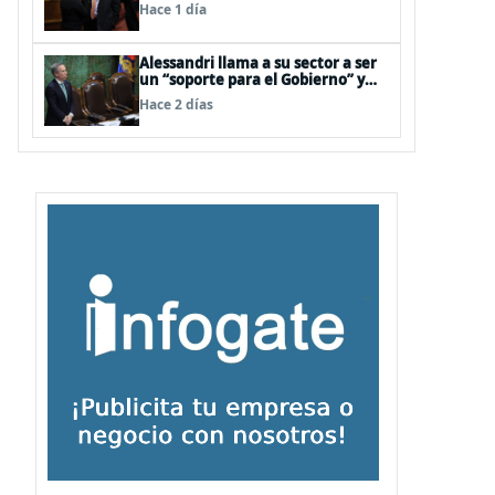
interna en el oficialismo: “Es
Hace 1 día
incapaz de ordenar la casa”
Alessandri llama a su sector a ser
un “soporte para el Gobierno” y
evitar peleas internas tras disputa
Hace 2 días
Squella-Pavez