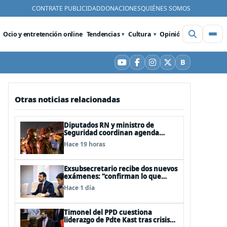
CONTRATE PUBLICIDAD
DONACIONES
QUIÉNES SOMOS
Ocio y entretención online
Tendencias
Cultura
Opinión
Videos
De
B
YouTube
Facebook
Instagram
X
Bluesky
Otras noticias relacionadas
Diputados RN y ministro de
Seguridad coordinan agenda
legislativa y fast track de
Hace 19 horas
proyectos
Exsubsecretario recibe dos nuevos
exámenes: “confirman lo que
siempre he dicho que no consumo
Hace 1 día
droga”
Timonel del PPD cuestiona
liderazgo de Pdte Kast tras crisis