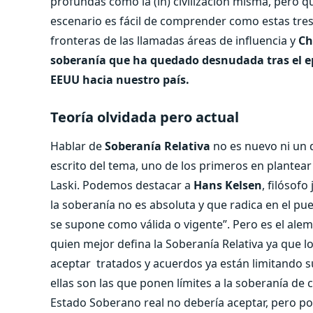
profundas como la (in) civilización misma, pero qu
escenario es fácil de comprender como estas tres
fronteras de las llamadas áreas de influencia y
Chi
soberanía que ha quedado desnudada tras el e
EEUU hacia nuestro país.
Teoría olvidada pero actual
Hablar de
Soberanía Relativa
no es nuevo ni un 
escrito del tema, uno de los primeros en plantear
Laski. Podemos destacar a
Hans Kelsen
, filósof
la soberanía no es absoluta y que radica en el pu
se supone como válida o vigente”. Pero es el ale
quien mejor defina la Soberanía Relativa ya que l
aceptar tratados y acuerdos ya están limitando su
ellas son las que ponen límites a la soberanía d
Estado Soberano real no debería aceptar, pero por