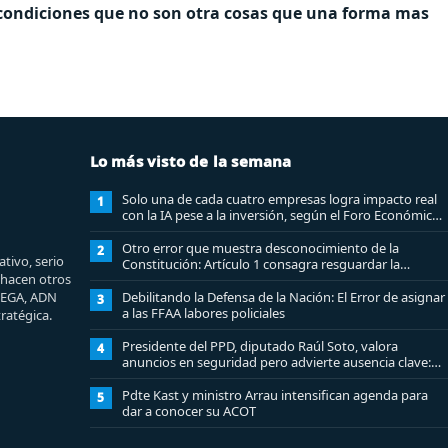
 condiciones que no son otra cosas que una forma mas
Lo más visto de la semana
Solo una de cada cuatro empresas logra impacto real
1
con la IA pese a la inversión, según el Foro Económico
Mundial
Otro error que muestra desconocimiento de la
2
tivo, serio
Constitución: Artículo 1 consagra resguardar la
e hacen otros
seguridad nacional y proteger a los ciudadanos
MEGA, ADN
Debilitando la Defensa de la Nación: El Error de asignar
3
a las FFAA labores policiales
ratégica.
Presidente del PPD, diputado Raúl Soto, valora
4
anuncios en seguridad pero advierte ausencia clave:
alzamiento del secreto bancario
Pdte Kast y ministro Arrau intensifican agenda para
5
dar a conocer su ACOT