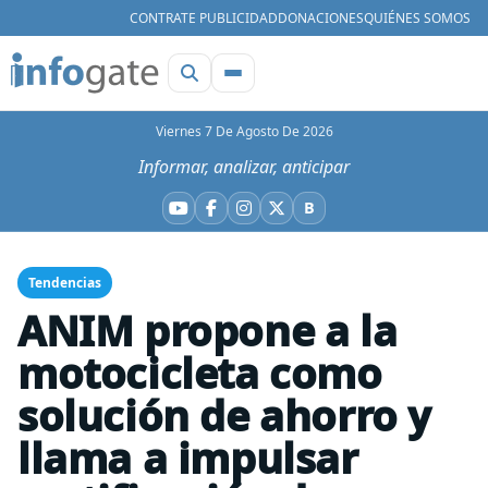
CONTRATE PUBLICIDAD
DONACIONES
QUIÉNES SOMOS
Viernes 7 De Agosto De 2026
Informar, analizar, anticipar
B
YouTube
Facebook
Instagram
X
Bluesky
Tendencias
ANIM propone a la
motocicleta como
solución de ahorro y
llama a impulsar