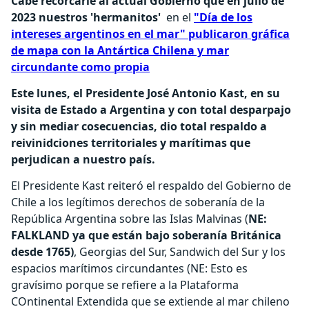
Cabe recorcarle al actual Gobierno que en julio de
2023 nuestros 'hermanitos'
en el
"Día de los
intereses argentinos en el mar" publicaron gráfica
de mapa con la Antártica Chilena y mar
circundante como propia
Este lunes, el Presidente José Antonio Kast, en su
visita de Estado a Argentina y con total desparpajo
y sin mediar cosecuencias, dio total respaldo a
reivinidciones territoriales y marítimas que
perjudican a nuestro país.
El Presidente Kast reiteró el respaldo del Gobierno de
Chile a los legítimos derechos de soberanía de la
República Argentina sobre las Islas Malvinas (
NE:
FALKLAND ya que están bajo soberanía Británica
desde 1765)
, Georgias del Sur, Sandwich del Sur y los
espacios marítimos circundantes (NE: Esto es
gravísimo porque se refiere a la Plataforma
COntinental Extendida que se extiende al mar chileno