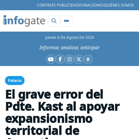
CONTRATE PUBLICIDAD
DONACIONES
QUIÉNES SOMOS
Jueves 6 De Agosto De 2026
Informar, analizar, anticipar
B
YouTube
Facebook
Instagram
X
Bluesky
Palacio
El grave error del
Pdte. Kast al apoyar
expansionismo
territorial de