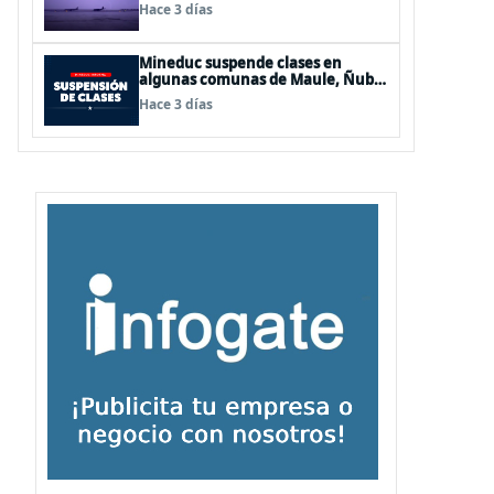
de Los Lagos y Aysén
Hace 3 días
Mineduc suspende clases en
algunas comunas de Maule, Ñuble
y La Araucanía para este lunes
Hace 3 días