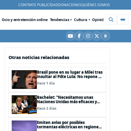
CONTRATE PUBLICIDAD
DONACIONES
QUIÉNES SOMOS
Ocio y entretención online
Tendencias
Cultura
Opinión
Videos
De
B
YouTube
Facebook
Instagram
X
Bluesky
Otras noticias relacionadas
Brasil pone en su lugar a Milei tras
insultar al Pdte Lula: No repone al
embajador en BBSS y rebaja la
Hace 1 día
relación bilateral
Bachelet: "Necesitamos unas
Naciones Unidas más eficaces y
cercanas a las personas"
Hace 2 días
Emiten aviso por posibles
tormentas eléctricas en regiones