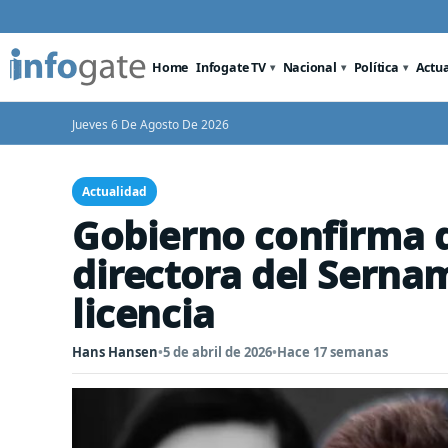
Home
Infogate TV
Nacional
Política
Actu
Jueves 6 De Agosto De 2026
Actualidad
Gobierno confirma 
directora del Sern
licencia
Hans Hansen
•
5 de abril de 2026
•
Hace 17 semanas