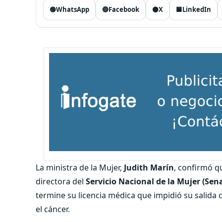
🟢
WhatsApp
🔵
Facebook
⚫
X
🟦
LinkedIn
La ministra de la Mujer,
Judith Marín
, confirmó q
directora del
Servicio Nacional de la Mujer (Sen
termine su licencia médica que impidió su salida
el cáncer.