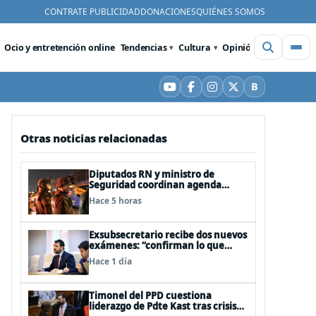
CONTRATE PUBLICIDAD
DONACIONES
QUIÉNES SOMOS
Ocio y entretención online
Tendencias
Cultura
Opinión
Videos
De
B
YouTube
Facebook
Instagram
X
Bluesky
Otras noticias relacionadas
Diputados RN y ministro de
Seguridad coordinan agenda
legislativa y fast track de
Hace 5 horas
proyectos
Exsubsecretario recibe dos nuevos
exámenes: “confirman lo que
siempre he dicho que no consumo
Hace 1 día
droga”
Timonel del PPD cuestiona
liderazgo de Pdte Kast tras crisis