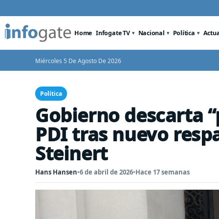
Home
Infogate TV
Nacional
Política
Actu
Miércoles 5 De Agosto De 2026
Política
Gobierno descarta “p
PDI tras nuevo resp
Steinert
Hans Hansen
•
6 de abril de 2026
•
Hace 17 semanas