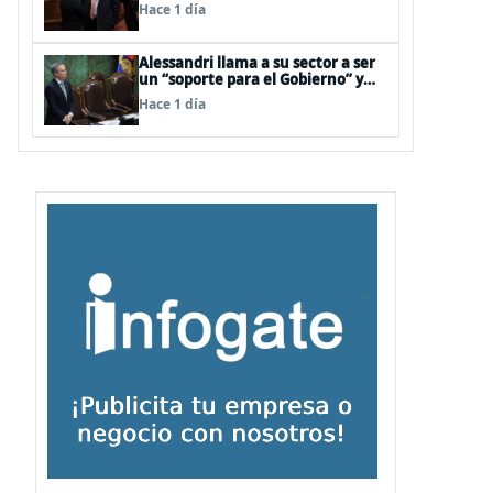
interna en el oficialismo: “Es
Hace 1 día
incapaz de ordenar la casa”
Alessandri llama a su sector a ser
un “soporte para el Gobierno” y
evitar peleas internas tras disputa
Hace 1 día
Squella-Pavez