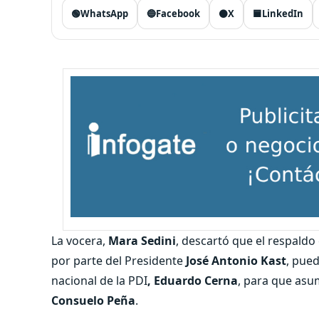
🟢
WhatsApp
🔵
Facebook
⚫
X
🟦
LinkedIn
La vocera,
Mara Sedini
, descartó que el respaldo
por parte del Presidente
José Antonio Kast
, pued
nacional de la PDI
, Eduardo Cerna
, para que asum
Consuelo Peña
.