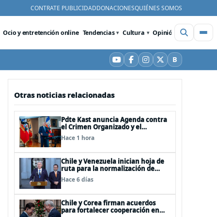
CONTRATE PUBLICIDAD
DONACIONES
QUIÉNES SOMOS
Ocio y entretención online
Tendencias
Cultura
Opinión
Videos
De
B
YouTube
Facebook
Instagram
X
Bluesky
Otras noticias relacionadas
Pdte Kast anuncia Agenda contra
el Crimen Organizado y el
Terrorismo (ACOT)
Hace 1 hora
Chile y Venezuela inician hoja de
ruta para la normalización de
relaciones
Hace 6 días
Chile y Corea firman acuerdos
para fortalecer cooperación en