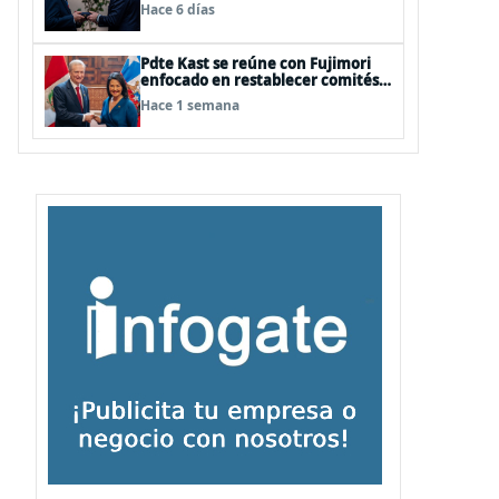
investigación antártica, minería,
Hace 6 días
seguridad
Pdte Kast se reúne con Fujimori
enfocado en restablecer comités y
gabinetes binacionales y
Hace 1 semana
potenciar relaciones comerciales