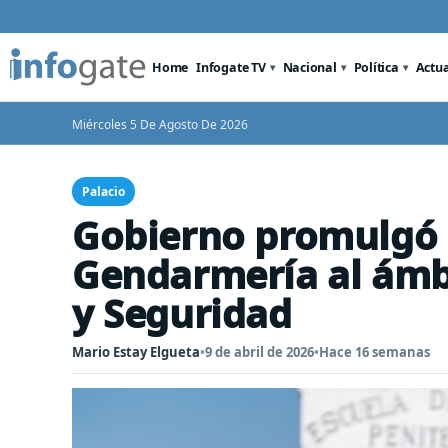
Home
Infogate TV
Nacional
Política
Actu
Miércoles 5 De Agosto De 2026
Palacio
Gobierno promulgó 
Gendarmería al ámb
y Seguridad
Mario Estay Elgueta
•
9 de abril de 2026
•
Hace 16 semanas