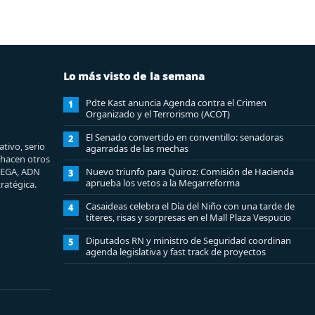
Lo más visto de la semana
Pdte Kast anuncia Agenda contra el Crimen
1
Organizado y el Terrorismo (ACOT)
El Senado convertido en conventillo: senadoras
2
tivo, serio
agarradas de las mechas
e hacen otros
MEGA, ADN
Nuevo triunfo para Quiroz: Comisión de Hacienda
3
aprueba los vetos a la Megarreforma
ratégica.
Casaideas celebra el Día del Niño con una tarde de
4
títeres, risas y sorpresas en el Mall Plaza Vespucio
Diputados RN y ministro de Seguridad coordinan
5
agenda legislativa y fast track de proyectos