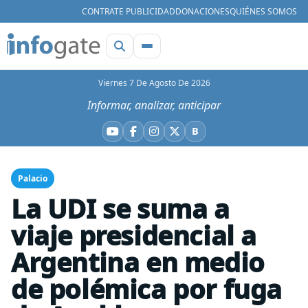
CONTRATE PUBLICIDAD
DONACIONES
QUIÉNES SOMOS
Viernes 7 De Agosto De 2026
Informar, analizar, anticipar
B
YouTube
Facebook
Instagram
X
Bluesky
Palacio
La UDI se suma a
viaje presidencial a
Argentina en medio
de polémica por fuga