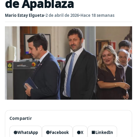
de Apablaza
Mario Estay Elgueta
•
2 de abril de 2026
•
Hace 18 semanas
Compartir
🟢
WhatsApp
🔵
Facebook
⚫
X
🟦
LinkedIn