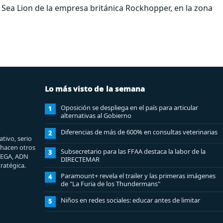
 Sea Lion de la empresa británica Rockhopper, en la zona
Lo más visto de la semana
Oposición se despliega en el país para articular
1
alternativas al Gobierno
Diferencias de más de 600% en consultas veterinarias
2
tivo, serio
e hacen otros
Subsecretario para las FFAA destaca la labor de la
3
MEGA, ADN
DIRECTEMAR
ratégica.
Paramount+ revela el trailer y las primeras imágenes
4
de "La Furia de los Thundermans"
Niños en redes sociales: educar antes de limitar
5