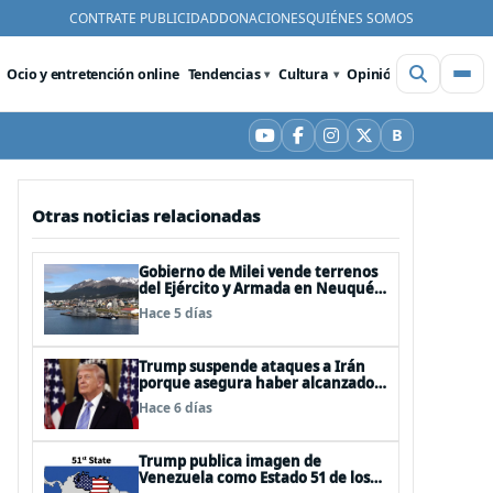
CONTRATE PUBLICIDAD
DONACIONES
QUIÉNES SOMOS
Ocio y entretención online
Tendencias
Cultura
Opinión
Videos
De
B
YouTube
Facebook
Instagram
X
Bluesky
Otras noticias relacionadas
Gobierno de Milei vende terrenos
del Ejército y Armada en Neuquén
y Ushuaia
Hace 5 días
Trump suspende ataques a Irán
porque asegura haber alcanzado
«las bases de un acuerdo»
Hace 6 días
Trump publica imagen de
Venezuela como Estado 51 de los