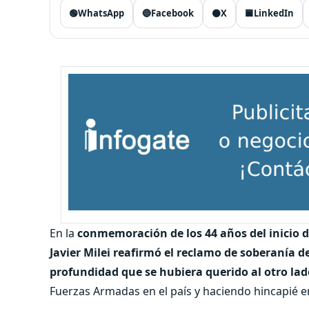
🟢
WhatsApp
🔵
Facebook
⚫
X
🟦
LinkedIn
En la
conmemoración de los 44 años del inicio d
Javier Milei reafirmó el reclamo de soberanía de
profundidad que se hubiera querido al otro lado
Fuerzas Armadas en el país y haciendo hincapié e