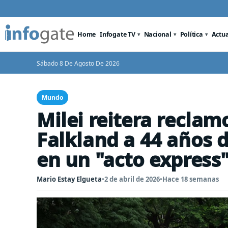
Home
Infogate TV
Nacional
Política
Actu
Sábado 8 De Agosto De 2026
Mundo
Milei reitera reclam
Falkland a 44 años de
en un "acto express
Mario Estay Elgueta
•
2 de abril de 2026
•
Hace 18 semanas