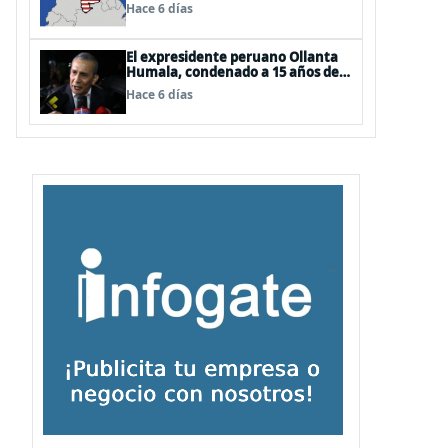
EEUU
Hace 6 días
El expresidente peruano Ollanta
Humala, condenado a 15 años de
cárcel, sale libre al anularse su
Hace 6 días
caso