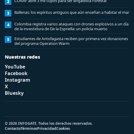
CONAF abre 3 mil cupos para ser Brigadista Forestal
2
Ballenas: los espíritus antiguos que aún enseñan a habitar el mar
3
Colombia registra varios ataques con drones explosivos a un día
4
de la investidura de De la Espriella: un policía muerto
Estudiantes de Antofagasta reciben por primera vez donaciones
5
del programa Operation Warm
Nuestras redes
YouTube
Facebook
Instagram
X
Bluesky
© 2026 INFOGATE. Todos los derechos reservados.
Contacto
Términos
Privacidad
Cookies