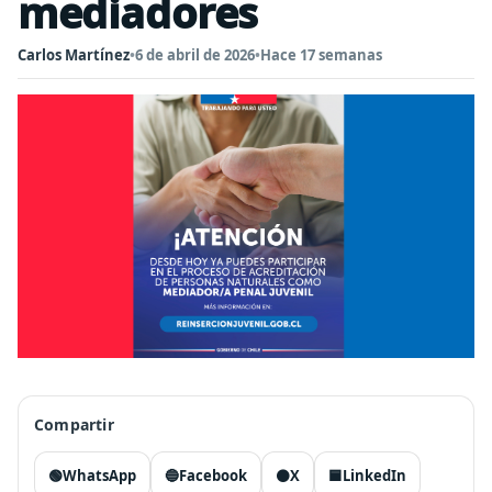
mediadores
Carlos Martínez
•
6 de abril de 2026
•
Hace 17 semanas
Compartir
🟢
WhatsApp
🔵
Facebook
⚫
X
🟦
LinkedIn