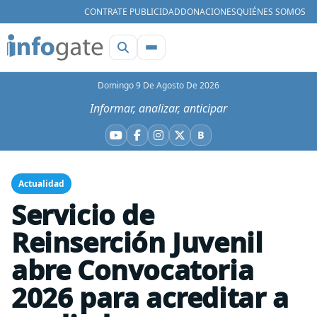
CONTRATE PUBLICIDAD
DONACIONES
QUIÉNES SOMOS
Domingo 9 De Agosto De 2026
Informar, analizar, anticipar
B
YouTube
Facebook
Instagram
X
Bluesky
Actualidad
Servicio de
Reinserción Juvenil
abre Convocatoria
2026 para acreditar a