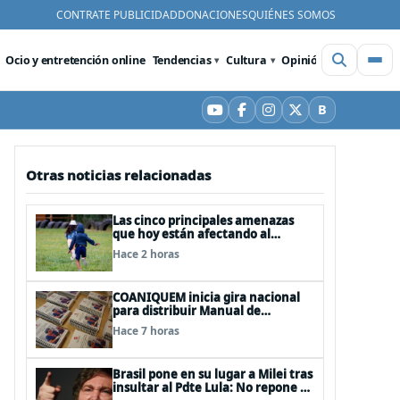
CONTRATE PUBLICIDAD
DONACIONES
QUIÉNES SOMOS
Ocio y entretención online
Tendencias
Cultura
Opinión
Videos
De
B
YouTube
Facebook
Instagram
X
Bluesky
Otras noticias relacionadas
Las cinco principales amenazas
que hoy están afectando al
desarrollo de los niños en Chile
Hace 2 horas
COANIQUEM inicia gira nacional
para distribuir Manual de
Quemaduras a profesionales de la
Hace 7 horas
salud
Brasil pone en su lugar a Milei tras
insultar al Pdte Lula: No repone al