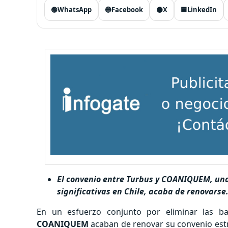
🟢
WhatsApp
🔵
Facebook
⚫
X
🟦
LinkedIn
El convenio entre Turbus y COANIQUEM, una 
significativas en Chile, acaba de renovarse
En un esfuerzo conjunto por eliminar las ba
COANIQUEM
acaban de renovar su convenio estr