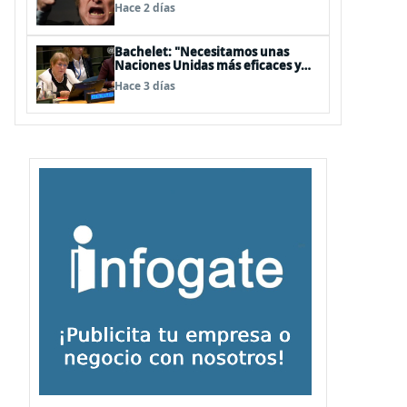
embajador en BBSS y rebaja la
Hace 2 días
relación bilateral
Bachelet: "Necesitamos unas
Naciones Unidas más eficaces y
cercanas a las personas"
Hace 3 días