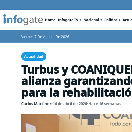
Home
Infogate TV
Nacional
Política
Actu
Viernes 7 De Agosto De 2026
Actualidad
Turbus y COANIQUE
alianza garantizando
para la rehabilitació
Carlos Martínez
•
14 de abril de 2026
•
Hace 16 semanas