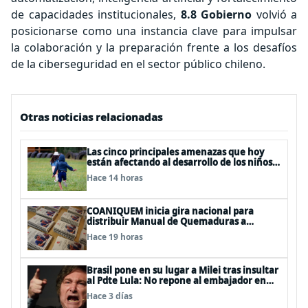
de capacidades institucionales,
8.8 Gobierno
volvió a
posicionarse como una instancia clave para impulsar
la colaboración y la preparación frente a los desafíos
de la ciberseguridad en el sector público chileno.
Otras noticias relacionadas
Las cinco principales amenazas que hoy
están afectando al desarrollo de los niños
en Chile
Hace 14 horas
COANIQUEM inicia gira nacional para
distribuir Manual de Quemaduras a
profesionales de la salud
Hace 19 horas
Brasil pone en su lugar a Milei tras insultar
al Pdte Lula: No repone al embajador en
BBSS y rebaja la relación bilateral
Hace 3 días