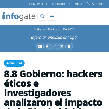
CONTRATE PUBLICIDAD
DONACIONES
QUIÉNES SOMOS
Sábado 8 De Agosto De 2026
Informar, analizar, anticipar
B
YouTube
Facebook
Instagram
X
Bluesky
Actualidad
8.8 Gobierno: hackers
éticos e
investigadores
analizaron el impacto