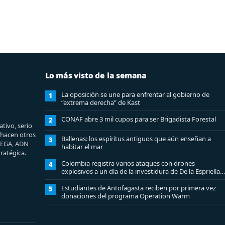
Lo más visto de la semana
La oposición se une para enfrentar al gobierno de
1
“extrema derecha” de Kast
CONAF abre 3 mil cupos para ser Brigadista Forestal
2
tivo, serio
e hacen otros
Ballenas: los espíritus antiguos que aún enseñan a
3
MEGA, ADN
habitar el mar
ratégica.
Colombia registra varios ataques con drones
4
explosivos a un día de la investidura de De la Espriella:
un policía muerto
Estudiantes de Antofagasta reciben por primera vez
5
donaciones del programa Operation Warm