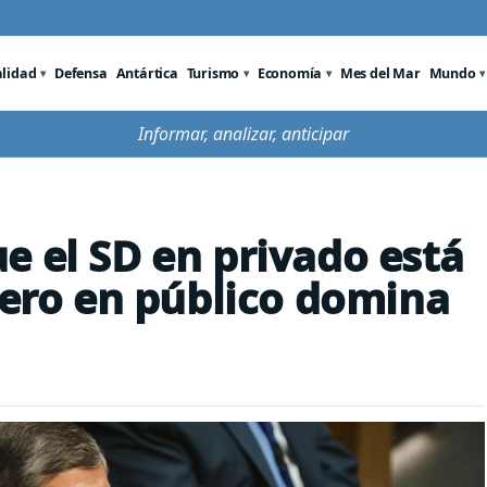
alidad
Defensa
Antártica
Turismo
Economía
Mes del Mar
Mundo
Informar, analizar, anticipar
e el SD en privado está
pero en público domina