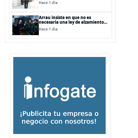
entre FFAA y policías, “es algo del
Hace 1 día
todo pertinente analizar”
Arrau insiste en que no es
necesaria una ley de alzamiento
del secreto bancario, porque ya
Hace 1 día
existe