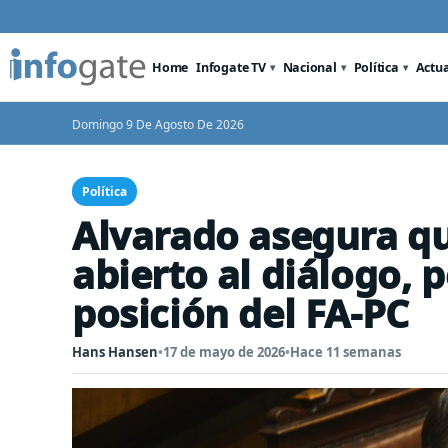
Home
Infogate TV
Nacional
Política
Actu
Domingo 9 De Agosto De 2026
Política
Alvarado asegura qu
abierto al diálogo, 
posición del FA-PC
Hans Hansen
•
17 de mayo de 2026
•
Hace 11 semanas