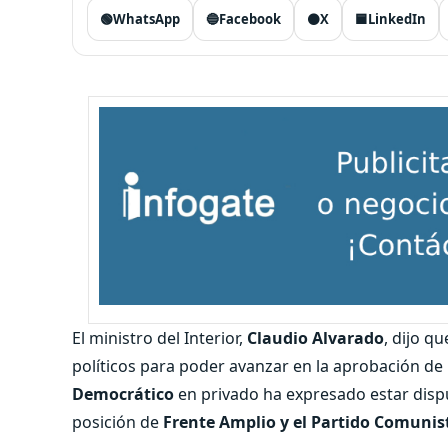
🟢
WhatsApp
🔵
Facebook
⚫
X
🟦
LinkedIn
El ministro del Interior,
Claudio Alvarado
, dijo q
políticos para poder avanzar en la aprobación de
Democrático
en privado ha expresado estar disp
posición de
Frente Amplio y el Partido Comunis