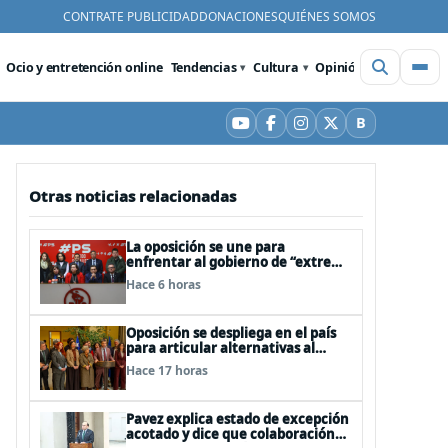
CONTRATE PUBLICIDAD
DONACIONES
QUIÉNES SOMOS
Ocio y entretención online
Tendencias
Cultura
Opinión
Videos
De
B
YouTube
Facebook
Instagram
X
Bluesky
Otras noticias relacionadas
La oposición se une para
enfrentar al gobierno de “extrema
derecha” de Kast
Hace 6 horas
Oposición se despliega en el país
para articular alternativas al
Gobierno
Hace 17 horas
Pavez explica estado de excepción
acotado y dice que colaboración