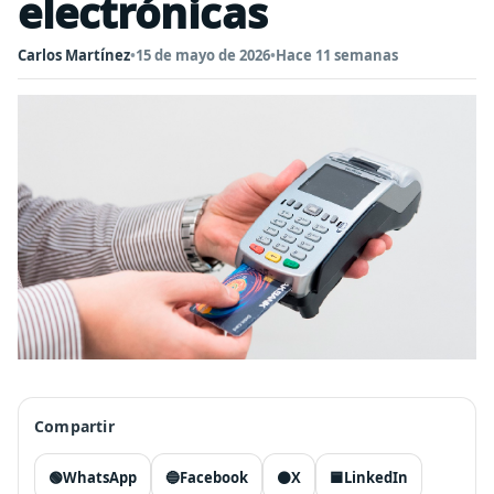
electrónicas
Carlos Martínez
•
15 de mayo de 2026
•
Hace 11 semanas
Compartir
🟢
WhatsApp
🔵
Facebook
⚫
X
🟦
LinkedIn