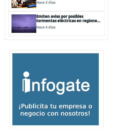
cercanas a las personas"
Hace 3 días
Emiten aviso por posibles
tormentas eléctricas en regiones
de Los Lagos y Aysén
Hace 4 días