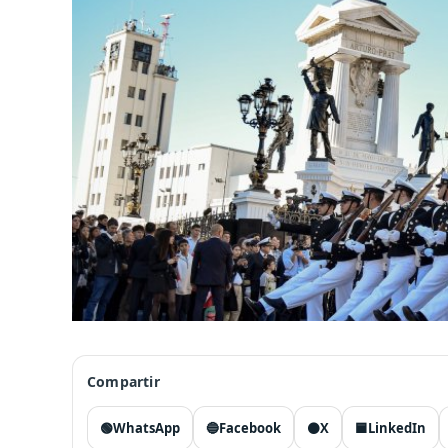
Compartir
🟢
WhatsApp
🔵
Facebook
⚫
X
🟦
LinkedIn