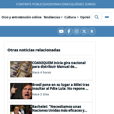
CONTRATE PUBLICIDAD
DONACIONES
QUIÉNES SOMOS
Ocio y entretención online
Tendencias
Cultura
Opinión
Videos
De
B
YouTube
Facebook
Instagram
X
Bluesky
Otras noticias relacionadas
COANIQUEM inicia gira nacional
para distribuir Manual de
Quemaduras a profesionales de la
Hace 4 horas
salud
Brasil pone en su lugar a Milei tras
insultar al Pdte Lula: No repone al
embajador en BBSS y rebaja la
Hace 2 días
relación bilateral
Bachelet: "Necesitamos unas
Naciones Unidas más eficaces y