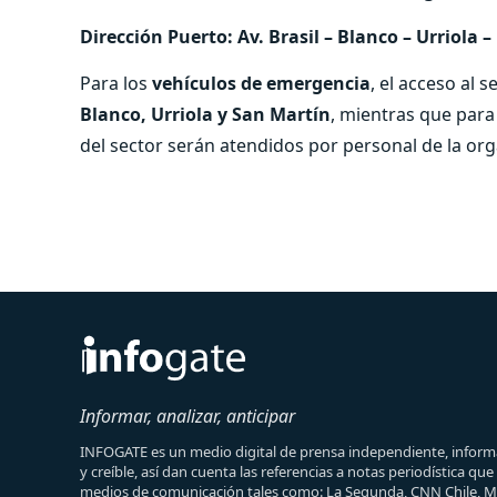
Dirección Puerto: Av. Brasil – Blanco – Urriola 
Para los
vehículos de emergencia
, el acceso al s
Blanco, Urriola y San Martín
, mientras que para
del sector serán atendidos por personal de la orga
Informar, analizar, anticipar
INFOGATE es un medio digital de prensa independiente, informa
y creíble, así dan cuenta las referencias a notas periodística qu
medios de comunicación tales como: La Segunda, CNN Chile, 