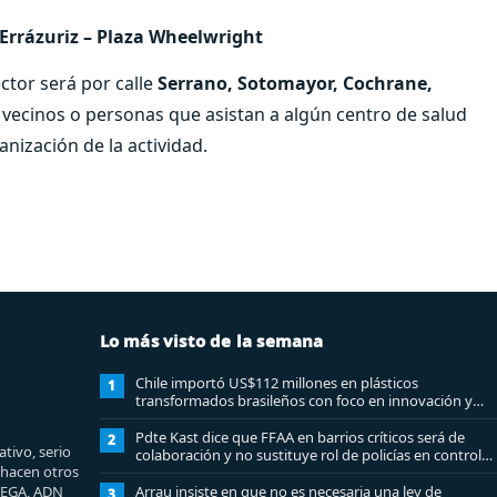
– Errázuriz – Plaza Wheelwright
ector será por calle
Serrano, Sotomayor, Cochrane,
 vecinos o personas que asistan a algún centro de salud
nización de la actividad.
Lo más visto de la semana
Chile importó US$112 millones en plásticos
1
transformados brasileños con foco en innovación y
sostenibilidad
Pdte Kast dice que FFAA en barrios críticos será de
2
tivo, serio
colaboración y no sustituye rol de policías en control
e hacen otros
del orden público
MEGA, ADN
Arrau insiste en que no es necesaria una ley de
3