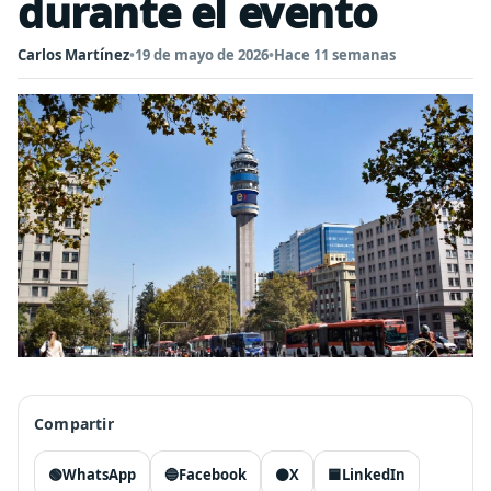
durante el evento
Carlos Martínez
•
19 de mayo de 2026
•
Hace 11 semanas
Compartir
🟢
WhatsApp
🔵
Facebook
⚫
X
🟦
LinkedIn