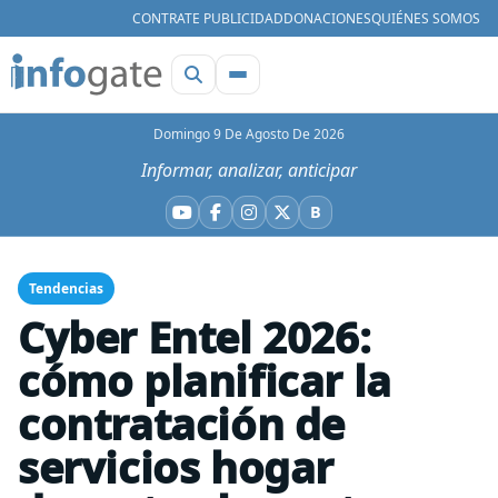
CONTRATE PUBLICIDAD
DONACIONES
QUIÉNES SOMOS
Domingo 9 De Agosto De 2026
Informar, analizar, anticipar
B
YouTube
Facebook
Instagram
X
Bluesky
Tendencias
Cyber Entel 2026:
cómo planificar la
contratación de
servicios hogar