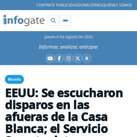
CONTRATE PUBLICIDAD
DONACIONES
QUIÉNES SOMOS
Jueves 6 De Agosto De 2026
Informar, analizar, anticipar
B
YouTube
Facebook
Instagram
X
Bluesky
Mundo
EEUU: Se escucharon
disparos en las
afueras de la Casa
Blanca; el Servicio