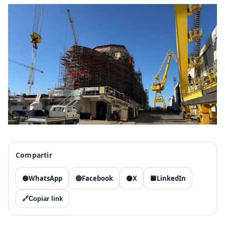
Compartir
🟢
WhatsApp
🔵
Facebook
⚫
X
🟦
LinkedIn
🔗
Copiar link