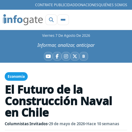
CONTRATE PUBLICIDAD
DONACIONES
QUIÉNES SOMOS
Viernes 7 De Agosto De 2026
Informar, analizar, anticipar
B
YouTube
Facebook
Instagram
X
Bluesky
Economía
El Futuro de la
Construcción Naval
en Chile
Columnistas Invitados
•
29 de mayo de 2026
•
Hace 10 semanas