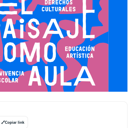
🔗
Copiar link