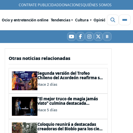
CONTRATE PUBLICIDAD
DONACIONES
QUIÉNES SOMOS
Ocio y entretención online
Tendencias
Cultura
Opinión
Videos
De
B
YouTube
Facebook
Instagram
X
Bluesky
Otras noticias relacionadas
Segunda versión del Trofeo
Chileno del Acordeón reafirma su
apuesta por la profesionalización
Hace 2 días
del instrumento en Chile
“El mejor truco de magia jamás
visto” culmina destacada
participación en el Festival Off
Hace 5 días
Avignon 2026
Coloquio reunirá a destacadas
creadoras del Biobío para los cien