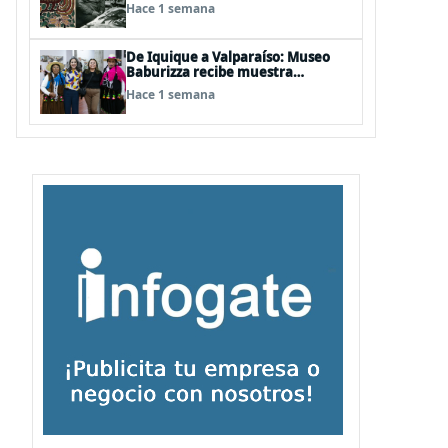
años del natalicio del artista textil
Hace 1 semana
y artesano tomecino Héctor
Herrera “El Pajarero”
De Iquique a Valparaíso: Museo
Baburizza recibe muestra
multimedial "Las Cumbias que
Hace 1 semana
escuchamos allá arriba"