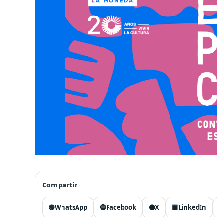
Compartir
🟢
WhatsApp
🔵
Facebook
⚫
X
🟦
LinkedIn