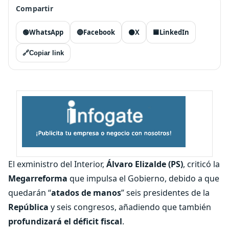
Compartir
🟢
WhatsApp
🔵
Facebook
⚫
X
🟦
LinkedIn
🔗
Copiar link
El exministro del Interior,
Álvaro Elizalde (PS)
, criticó la
Megarreforma
que impulsa el Gobierno, debido a que
quedarán “
atados de manos
” seis presidentes de la
República
y seis congresos, añadiendo que también
profundizará el déficit fiscal
.