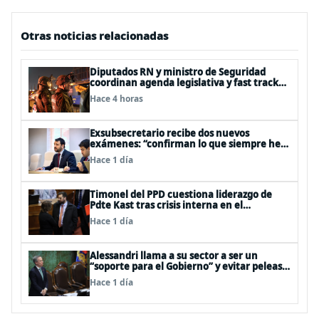
Otras noticias relacionadas
Diputados RN y ministro de Seguridad
coordinan agenda legislativa y fast track
de proyectos
Hace 4 horas
Exsubsecretario recibe dos nuevos
exámenes: “confirman lo que siempre he
dicho que no consumo droga”
Hace 1 día
Timonel del PPD cuestiona liderazgo de
Pdte Kast tras crisis interna en el
oficialismo: “Es incapaz de ordenar la casa”
Hace 1 día
Alessandri llama a su sector a ser un
“soporte para el Gobierno” y evitar peleas
internas tras disputa Squella-Pavez
Hace 1 día