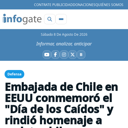
CONTRATE PUBLICIDAD
DONACIONES
QUIÉNES SOMOS
Sábado 8 De Agosto De 2026
Informar, analizar, anticipar
B
YouTube
Facebook
Instagram
X
Bluesky
Defensa
Embajada de Chile en
EEUU conmemoró el
"Día de los Caídos" y
rindió homenaje a