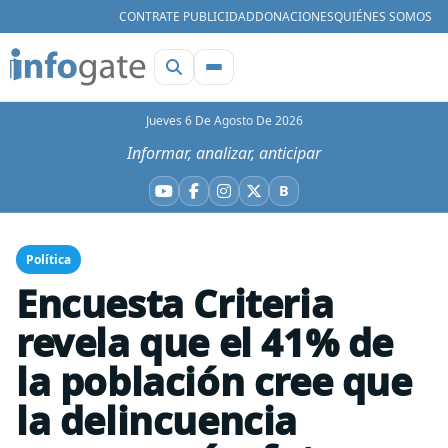
CONTRATE PUBLICIDAD
DONACIONES
QUIÉNES SOMOS
Jueves 6 De Agosto De 2026
Informar, analizar, anticipar
B
YouTube
Facebook
Instagram
X
Bluesky
Política
Encuesta Criteria
revela que el 41% de
la población cree que
la delincuencia