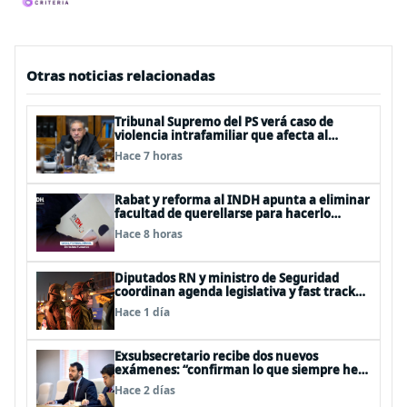
Otras noticias relacionadas
Tribunal Supremo del PS verá caso de
violencia intrafamiliar que afecta al
senador Fidel Espinoza
Hace 7 horas
Rabat y reforma al INDH apunta a eliminar
facultad de querellarse para hacerlo
“consultivo”
Hace 8 horas
Diputados RN y ministro de Seguridad
coordinan agenda legislativa y fast track
de proyectos
Hace 1 día
Exsubsecretario recibe dos nuevos
exámenes: “confirman lo que siempre he
dicho que no consumo droga”
Hace 2 días