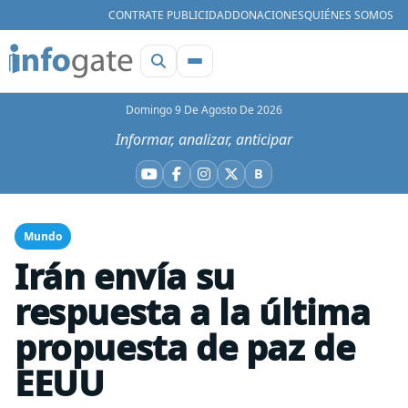
CONTRATE PUBLICIDAD
DONACIONES
QUIÉNES SOMOS
Domingo 9 De Agosto De 2026
Informar, analizar, anticipar
B
YouTube
Facebook
Instagram
X
Bluesky
Mundo
Irán envía su
respuesta a la última
propuesta de paz de
EEUU