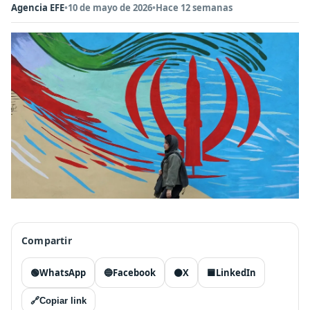
Agencia EFE
•
10 de mayo de 2026
•
Hace 12 semanas
Compartir
🟢
WhatsApp
🔵
Facebook
⚫
X
🟦
LinkedIn
🔗
Copiar link