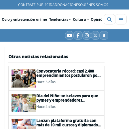
CONTRATE PUBLICIDAD
DONACIONES
QUIÉNES SOMOS
Ocio y entretención online
Tendencias
Cultura
Opinión
Videos
De
B
YouTube
Facebook
Instagram
X
Bluesky
Otras noticias relacionadas
Convocatoria récord: casi 2.400
emprendimientos postularon por
su stand gratuito en el EtMday
Hace 3 días
2026
Día del Niño: seis claves para que
pymes y emprendedores
aumenten sus ventas con
Hace 4 días
publicidad eficiente
Lanzan plataforma gratuita con
más de 10 mil cursos y diplomados