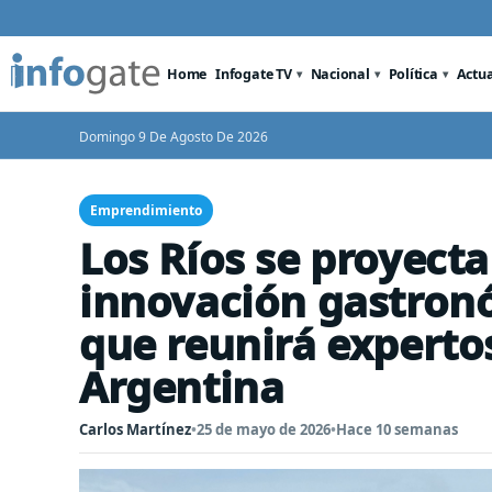
Home
Infogate TV
Nacional
Política
Actu
Domingo 9 De Agosto De 2026
Emprendimiento
Los Ríos se proyect
innovación gastron
que reunirá expertos
Argentina
Carlos Martínez
•
25 de mayo de 2026
•
Hace 10 semanas