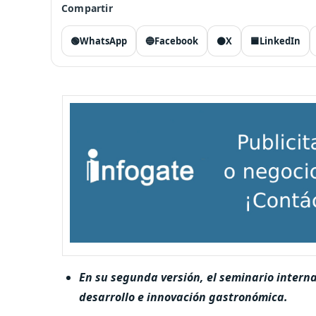
Compartir
🟢
WhatsApp
🔵
Facebook
⚫
X
🟦
LinkedIn
En su segunda versión, el seminario intern
desarrollo e innovación gastronómica.