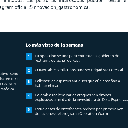
 limitados. Las personas interesadas pueden revisar el
stagram oficial @innovacion_gastronomica.
Lo más visto de la semana
La oposición se une para enfrentar al gobierno de
1
“extrema derecha” de Kast
CONAF abre 3 mil cupos para ser Brigadista Forestal
2
tivo, serio
e hacen otros
Ballenas: los espíritus antiguos que aún enseñan a
3
MEGA, ADN
habitar el mar
ratégica.
Colombia registra varios ataques con drones
4
explosivos a un día de la investidura de De la Espriella:
un policía muerto
Estudiantes de Antofagasta reciben por primera vez
5
donaciones del programa Operation Warm