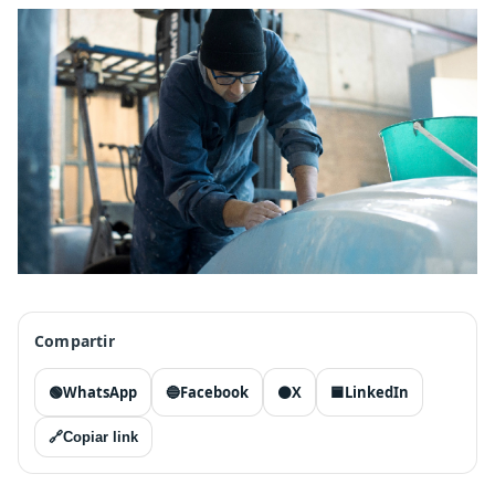
Compartir
🟢
WhatsApp
🔵
Facebook
⚫
X
🟦
LinkedIn
🔗
Copiar link