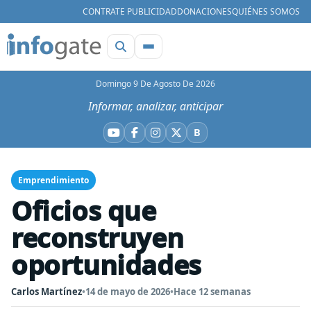
CONTRATE PUBLICIDAD
DONACIONES
QUIÉNES SOMOS
Domingo 9 De Agosto De 2026
Informar, analizar, anticipar
B
YouTube
Facebook
Instagram
X
Bluesky
Emprendimiento
Oficios que
reconstruyen
oportunidades
Carlos Martínez
•
14 de mayo de 2026
•
Hace 12 semanas