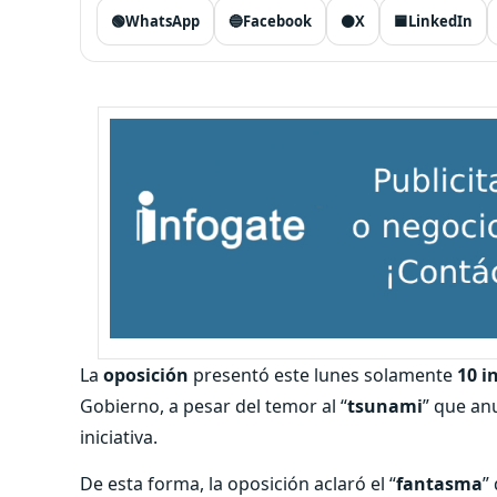
🟢
WhatsApp
🔵
Facebook
⚫
X
🟦
LinkedIn
La
oposición
presentó este lunes solamente
10 i
Gobierno, a pesar del temor al “
tsunami
” que an
iniciativa.
De esta forma, la oposición aclaró el “
fantasma
”