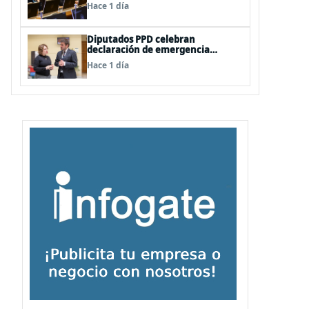
vetos a la Megarreforma
Hace 1 día
Diputados PPD celebran
declaración de emergencia
agrícola a La Araucanía y piden
Hace 1 día
agilizar ayudas económicas a
familias