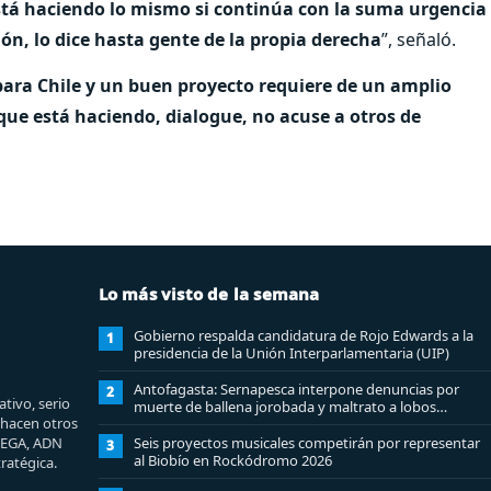
stá haciendo lo mismo si continúa con la suma urgencia
ción, lo dice hasta gente de la propia derecha
”, señaló.
ara Chile y un buen proyecto requiere de un amplio
que está haciendo, dialogue, no acuse a otros de
Lo más visto de la semana
Gobierno respalda candidatura de Rojo Edwards a la
1
presidencia de la Unión Interparlamentaria (UIP)
Antofagasta: Sernapesca interpone denuncias por
2
tivo, serio
muerte de ballena jorobada y maltrato a lobos
e hacen otros
marinos
MEGA, ADN
Seis proyectos musicales competirán por representar
3
al Biobío en Rockódromo 2026
ratégica.