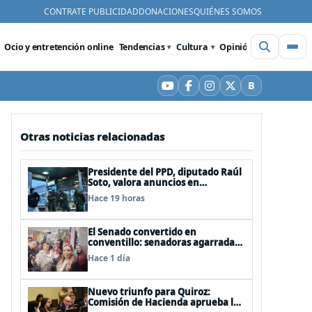
CONTRATE PUBLICIDAD
DONACIONES
QUIÉNES SOMOS
Ocio y entretención online
Tendencias
Cultura
Opinión
Videos
De
B
YouTube
Facebook
Instagram
X
Bluesky
Otras noticias relacionadas
Presidente del PPD, diputado Raúl
Soto, valora anuncios en
seguridad pero advierte ausencia
Hace 19 horas
clave: alzamiento del secreto
bancario
El Senado convertido en
conventillo: senadoras agarradas
de las mechas
Hace 1 día
Nuevo triunfo para Quiroz:
Comisión de Hacienda aprueba los