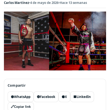
Carlos Martínez
•
4 de mayo de 2026
•
Hace 13 semanas
Compartir
🟢
WhatsApp
🔵
Facebook
⚫
X
🟦
LinkedIn
🔗
Copiar link