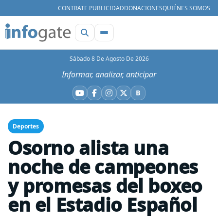
CONTRATE PUBLICIDAD
DONACIONES
QUIÉNES SOMOS
Sábado 8 De Agosto De 2026
Informar, analizar, anticipar
B
YouTube
Facebook
Instagram
X
Bluesky
Deportes
Osorno alista una
noche de campeones
y promesas del boxeo
en el Estadio Español