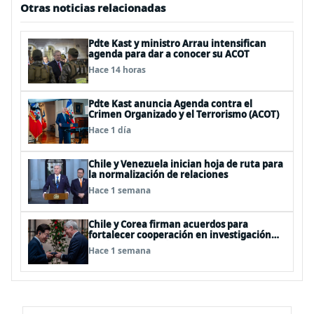
Otras noticias relacionadas
Pdte Kast y ministro Arrau intensifican
agenda para dar a conocer su ACOT
Hace 14 horas
Pdte Kast anuncia Agenda contra el
Crimen Organizado y el Terrorismo (ACOT)
Hace 1 día
Chile y Venezuela inician hoja de ruta para
la normalización de relaciones
Hace 1 semana
Chile y Corea firman acuerdos para
fortalecer cooperación en investigación
antártica, minería, seguridad
Hace 1 semana