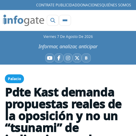
CONTRATE PUBLICIDAD
DONACIONES
QUIÉNES SOMOS
Viernes 7 De Agosto De 2026
Informar, analizar, anticipar
B
YouTube
Facebook
Instagram
X
Bluesky
Palacio
Pdte Kast demanda
propuestas reales de
la oposición y no un
“tsunami” de