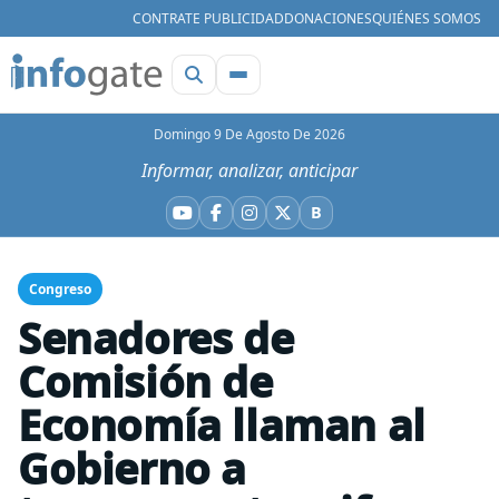
CONTRATE PUBLICIDAD
DONACIONES
QUIÉNES SOMOS
Domingo 9 De Agosto De 2026
Informar, analizar, anticipar
B
YouTube
Facebook
Instagram
X
Bluesky
Congreso
Senadores de
Comisión de
Economía llaman al
Gobierno a