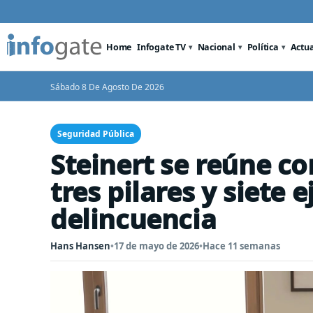
Home
Infogate TV
Nacional
Política
Actu
Sábado 8 De Agosto De 2026
Seguridad Pública
Steinert se reúne co
tres pilares y siete 
delincuencia
Hans Hansen
•
17 de mayo de 2026
•
Hace 11 semanas