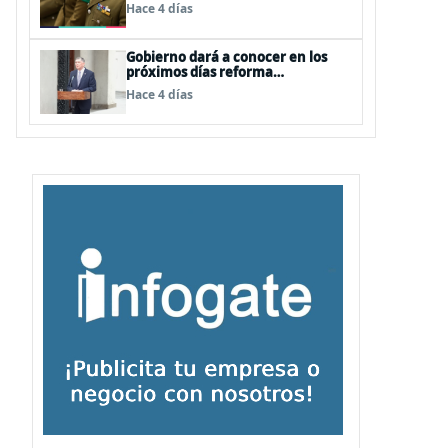
dos contratos para las mismas
Hace 4 días
funciones
Gobierno dará a conocer en los
próximos días reforma
constitucional enfocada a la
Hace 4 días
seguridad