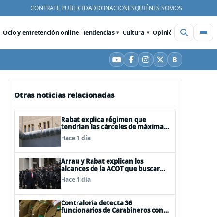
CONTRATE PUBLICIDAD
DONACIONES
QUIÉNES SOMOS
Ocio y entretención online
Tendencias
Cultura
Opinión
Videos
De
B
YouTube
Facebook
Instagram
X
Bluesky
Otras noticias relacionadas
Rabat explica régimen que
tendrían las cárceles de máxima
seguridad
Hace 1 día
Arrau y Rabat explican los
alcances de la ACOT que buscar
reforzar la seguridad
Hace 1 día
Contraloría detecta 36
funcionarios de Carabineros con