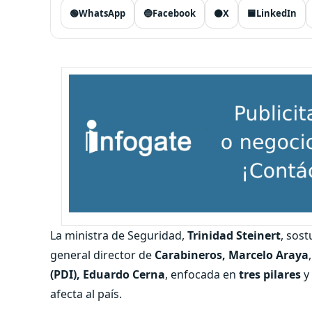
🟢
WhatsApp
🔵
Facebook
⚫
X
🟦
LinkedIn
La ministra de Seguridad,
Trinidad Steinert
, sos
general director de
Carabineros, Marcelo Araya
(PDI), Eduardo Cerna
, enfocada en
tres pilares
y
afecta al país.