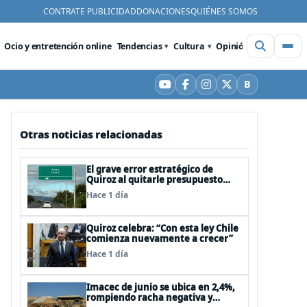
CONTRATE PUBLICIDAD
DONACIONES
QUIÉNES SOMOS
Ocio y entretención online
Tendencias
Cultura
Opinión
Videos
De
B
YouTube
Facebook
Instagram
X
Bluesky
Otras noticias relacionadas
El grave error estratégico de
Quiroz al quitarle presupuesto
para infraestructura vial del
Hace 1 día
Biobío
Quiroz celebra: “Con esta ley Chile
comienza nuevamente a crecer”
Hace 1 día
Imacec de junio se ubica en 2,4%,
rompiendo racha negativa y