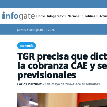
Home
Infogate TV
Nacional
Política
Actu
Jueves 6 De Agosto De 2026
Economía
TGR precisa que dic
la cobranza CAE y se
previsionales
Carlos Martínez
•
23 de mayo de 2026
•
Hace 10 semanas