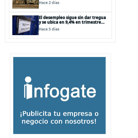
supera las expectativas
Hace 2 días
El desempleo sigue sin dar tregua
y se ubica en 9,4% en trimestre
abril-junio
Hace 5 días