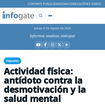
CONTRATE PUBLICIDAD
DONACIONES
QUIÉNES SOMOS
Jueves 6 De Agosto De 2026
Informar, analizar, anticipar
B
YouTube
Facebook
Instagram
X
Bluesky
Deportes
Actividad física:
antídoto contra la
desmotivación y la
salud mental