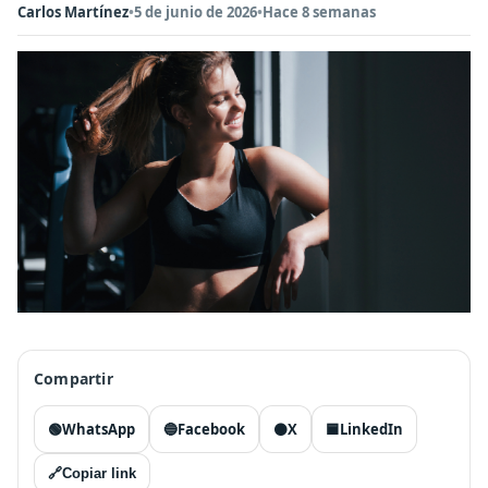
Carlos Martínez
•
5 de junio de 2026
•
Hace 8 semanas
Compartir
🟢
WhatsApp
🔵
Facebook
⚫
X
🟦
LinkedIn
🔗
Copiar link