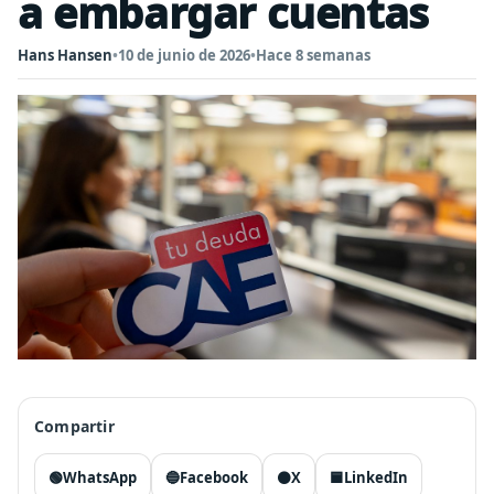
a embargar cuentas
Hans Hansen
•
10 de junio de 2026
•
Hace 8 semanas
Compartir
🟢
WhatsApp
🔵
Facebook
⚫
X
🟦
LinkedIn