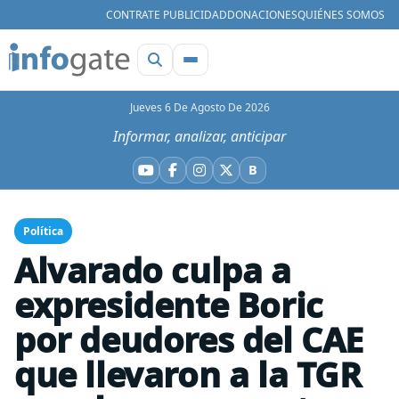
CONTRATE PUBLICIDAD
DONACIONES
QUIÉNES SOMOS
Jueves 6 De Agosto De 2026
Informar, analizar, anticipar
B
YouTube
Facebook
Instagram
X
Bluesky
Política
Alvarado culpa a
expresidente Boric
por deudores del CAE
que llevaron a la TGR