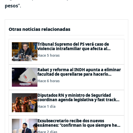
pesos
”.
Otras noticias relacionadas
Tribunal Supremo del PS verá caso de
violencia intrafamiliar que afecta al
senador Fidel Espinoza
Hace 5 horas
Rabat y reforma al INDH apunta a eliminar
facultad de querellarse para hacerlo
“consultivo”
Hace 6 horas
Diputados RN y ministro de Seguridad
coordinan agenda legislativa y fast track
de proyectos
Hace 1 día
Exsubsecretario recibe dos nuevos
exámenes: “confirman lo que siempre he
dicho que no consumo droga”
Hace 2 días