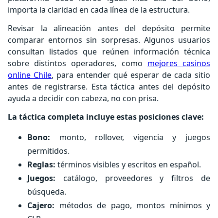
importa la claridad en cada línea de la estructura.
Revisar la alineación antes del depósito permite
comparar entornos sin sorpresas. Algunos usuarios
consultan listados que reúnen información técnica
sobre distintos operadores, como
mejores casinos
online Chile
, para entender qué esperar de cada sitio
antes de registrarse. Esta táctica antes del depósito
ayuda a decidir con cabeza, no con prisa.
La táctica completa incluye estas posiciones clave:
Bono:
monto, rollover, vigencia y juegos
permitidos.
Reglas:
términos visibles y escritos en español.
Juegos:
catálogo, proveedores y filtros de
búsqueda.
Cajero:
métodos de pago, montos mínimos y