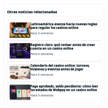
Otras noticias relacionadas
Latinoamérica avanza hacia nuevas reglas
para regular los casinos online
Hace 3 semanas
Registro claro: qué revisar antes de crear
cuenta en un casino online
Hace 4 semanas
Calendario del casino online: torneos,
misiones y eventos antes de jugar
Hace 5 semanas
Pago aprobado, saldo pendiente: cómo leer
los estados de Webpay en un casino online
Hace 5 semanas