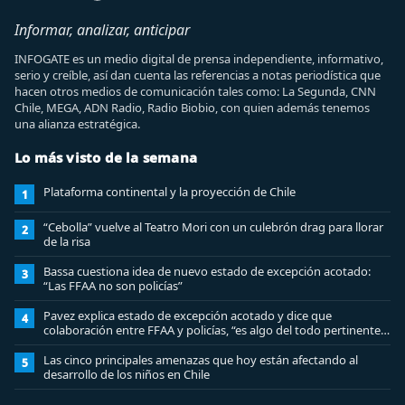
Informar, analizar, anticipar
INFOGATE es un medio digital de prensa independiente, informativo,
serio y creíble, así dan cuenta las referencias a notas periodística que
hacen otros medios de comunicación tales como: La Segunda, CNN
Chile, MEGA, ADN Radio, Radio Biobio, con quien además tenemos
una alianza estratégica.
Lo más visto de la semana
Plataforma continental y la proyección de Chile
1
“Cebolla” vuelve al Teatro Mori con un culebrón drag para llorar
2
de la risa
Bassa cuestiona idea de nuevo estado de excepción acotado:
3
“Las FFAA no son policías”
Pavez explica estado de excepción acotado y dice que
4
colaboración entre FFAA y policías, “es algo del todo pertinente
analizar”
Las cinco principales amenazas que hoy están afectando al
5
desarrollo de los niños en Chile