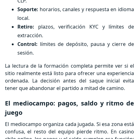
CLP.
Soporte:
horarios, canales y respuesta en idioma
local.
Retiro:
plazos, verificación KYC y límites de
extracción.
Control:
límites de depósito, pausa y cierre de
sesión.
La lectura de la formación completa permite ver si el
sitio realmente está listo para ofrecer una experiencia
ordenada. La decisión antes del saque inicial evita
tener que abandonar el partido a mitad de camino.
El mediocampo: pagos, saldo y ritmo de
juego
El mediocampo organiza cada jugada. Si esa zona está
confusa, el resto del equipo pierde ritmo. En casino