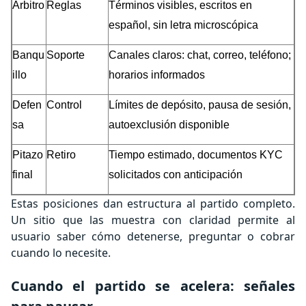
Árbitro
Reglas
Términos visibles, escritos en
español, sin letra microscópica
Banqu
Soporte
Canales claros: chat, correo, teléfono;
illo
horarios informados
Defen
Control
Límites de depósito, pausa de sesión,
sa
autoexclusión disponible
Pitazo
Retiro
Tiempo estimado, documentos KYC
final
solicitados con anticipación
Estas posiciones dan estructura al partido completo.
Un sitio que las muestra con claridad permite al
usuario saber cómo detenerse, preguntar o cobrar
cuando lo necesite.
Cuando el partido se acelera: señales