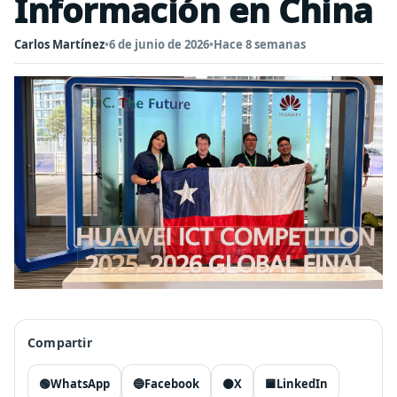
Información en China
Carlos Martínez
•
6 de junio de 2026
•
Hace 8 semanas
Compartir
🟢
WhatsApp
🔵
Facebook
⚫
X
🟦
LinkedIn