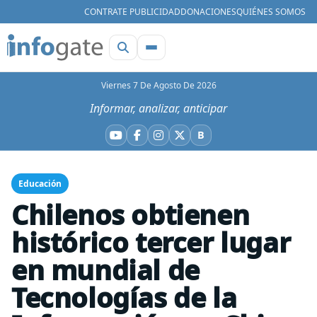
CONTRATE PUBLICIDAD
DONACIONES
QUIÉNES SOMOS
Viernes 7 De Agosto De 2026
Informar, analizar, anticipar
B
YouTube
Facebook
Instagram
X
Bluesky
Educación
Chilenos obtienen
histórico tercer lugar
en mundial de
Tecnologías de la