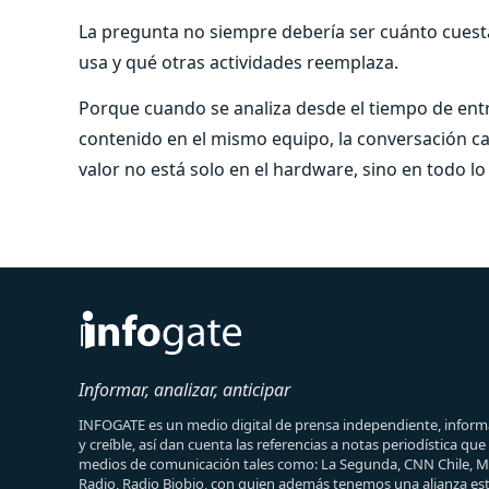
La pregunta no siempre debería ser cuánto cues
usa y qué otras actividades reemplaza.
Porque cuando se analiza desde el tiempo de entre
contenido en el mismo equipo, la conversación c
valor no está solo en el hardware, sino en todo 
Informar, analizar, anticipar
INFOGATE es un medio digital de prensa independiente, informa
y creíble, así dan cuenta las referencias a notas periodística qu
medios de comunicación tales como: La Segunda, CNN Chile, 
Radio, Radio Biobio, con quien además tenemos una alianza est