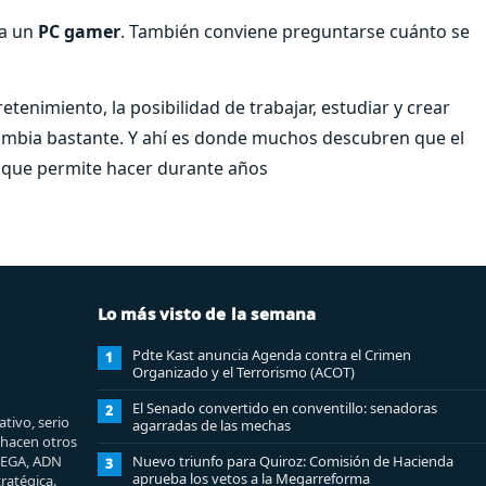
ta un
PC gamer
. También conviene preguntarse cuánto se
tenimiento, la posibilidad de trabajar, estudiar y crear
ambia bastante. Y ahí es donde muchos descubren que el
lo que permite hacer durante años
Lo más visto de la semana
Pdte Kast anuncia Agenda contra el Crimen
1
Organizado y el Terrorismo (ACOT)
El Senado convertido en conventillo: senadoras
2
tivo, serio
agarradas de las mechas
e hacen otros
MEGA, ADN
Nuevo triunfo para Quiroz: Comisión de Hacienda
3
aprueba los vetos a la Megarreforma
ratégica.