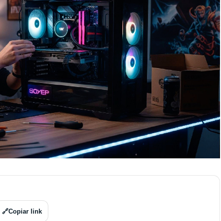
🔗
Copiar link