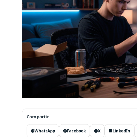
Compartir
🟢
WhatsApp
🔵
Facebook
⚫
X
🟦
LinkedIn