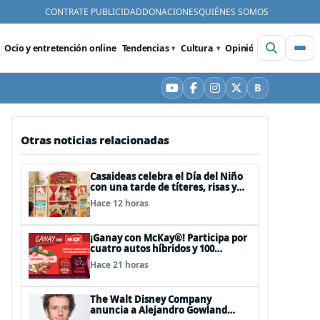
CONTRATE PUBLICIDAD
DONACIONES
QUIÉNES SOMOS
Ocio y entretención online
Tendencias
Cultura
Opinión
Videos
De
B
YouTube
Facebook
Instagram
X
Bluesky
Otras noticias relacionadas
Casaideas celebra el Día del Niño
con una tarde de títeres, risas y
sorpresas en el Mall Plaza Vespucio
Hace 12 horas
¡Ganay con McKay®! Participa por
cuatro autos híbridos y 100
premios de $500.000
Hace 21 horas
The Walt Disney Company
anuncia a Alejandro Gowland