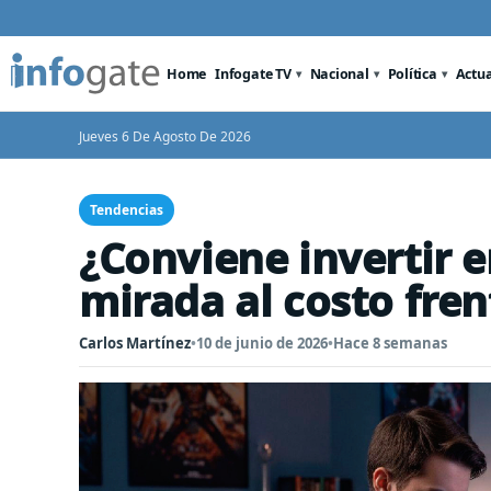
Home
Infogate TV
Nacional
Política
Actu
Jueves 6 De Agosto De 2026
Tendencias
¿Conviene invertir 
mirada al costo fren
Carlos Martínez
•
10 de junio de 2026
•
Hace 8 semanas