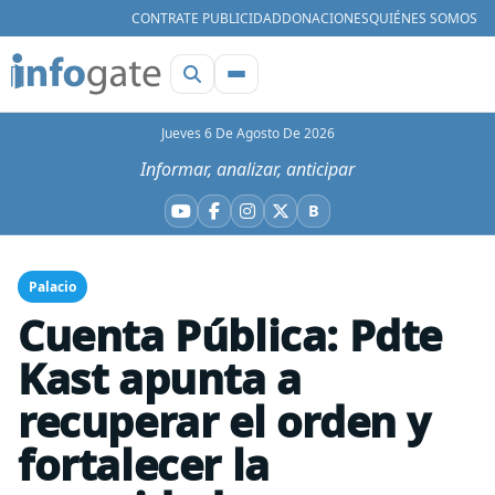
CONTRATE PUBLICIDAD
DONACIONES
QUIÉNES SOMOS
Jueves 6 De Agosto De 2026
Informar, analizar, anticipar
B
YouTube
Facebook
Instagram
X
Bluesky
Palacio
Cuenta Pública: Pdte
Kast apunta a
recuperar el orden y
fortalecer la