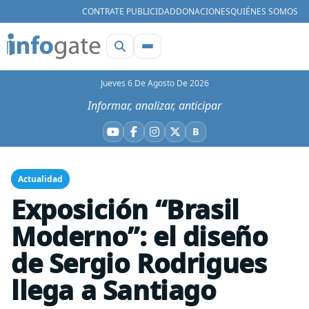
CONTRATE PUBLICIDAD
DONACIONES
QUIÉNES SOMOS
Jueves 6 De Agosto De 2026
Informar, analizar, anticipar
B
YouTube
Facebook
Instagram
X
Bluesky
Actualidad
Exposición “Brasil
Moderno”: el diseño
de Sergio Rodrigues
llega a Santiago