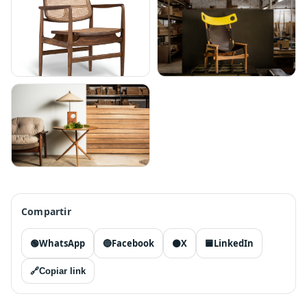
Compartir
🟢
WhatsApp
🔵
Facebook
⚫
X
🟦
LinkedIn
🔗
Copiar link