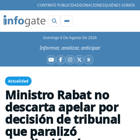
CONTRATE PUBLICIDAD
DONACIONES
QUIÉNES SOMOS
Domingo 9 De Agosto De 2026
Informar, analizar, anticipar
B
YouTube
Facebook
Instagram
X
Bluesky
Actualidad
Ministro Rabat no
descarta apelar por
decisión de tribunal
que paralizó