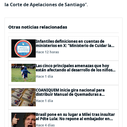
la Corte de Apelaciones de Santiago
”.
Otras noticias relacionadas
Infantiles definiciones en cuentas de
ministerios en X: "Ministerio de Cuidar la
Plata", "Ministerio de la amistad..."
Hace 12 horas
Las cinco principales amenazas que hoy
están afectando al desarrollo de los niños
en Chile
Hace 1 día
COANIQUEM inicia gira nacional para
distribuir Manual de Quemaduras a
profesionales de la salud
Hace 1 día
Brasil pone en su lugar a Milei tras insultar
al Pdte Lula: No repone al embajador en
BBSS y rebaja la relación bilateral
Hace 4 días