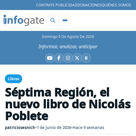
CONTRATE PUBLICIDAD
DONACIONES
QUIÉNES SOMOS
Domingo 9 De Agosto De 2026
Informar, analizar, anticipar
B
YouTube
Facebook
Instagram
X
Bluesky
Libros
Séptima Región, el
nuevo libro de Nicolás
Poblete
patriciosesnich
•
1 de junio de 2026
•
Hace 9 semanas