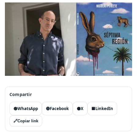
Compartir
🟢
WhatsApp
🔵
Facebook
⚫
X
🟦
LinkedIn
🔗
Copiar link