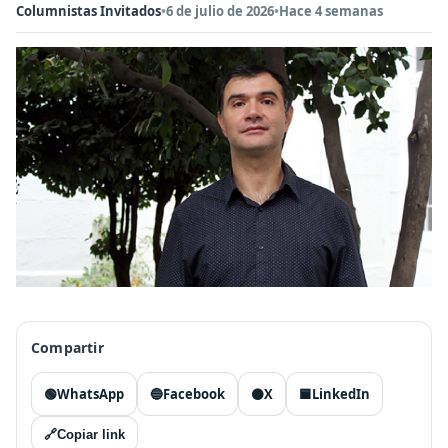
Columnistas Invitados
•
6 de julio de 2026
•
Hace 4 semanas
Compartir
🟢
WhatsApp
🔵
Facebook
⚫
X
🟦
LinkedIn
🔗
Copiar link