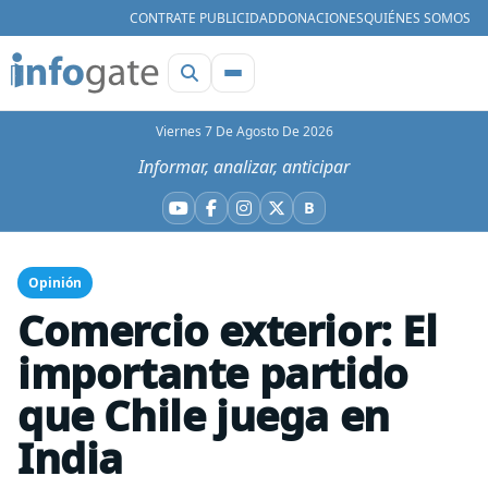
CONTRATE PUBLICIDAD
DONACIONES
QUIÉNES SOMOS
Viernes 7 De Agosto De 2026
Informar, analizar, anticipar
B
YouTube
Facebook
Instagram
X
Bluesky
Opinión
Comercio exterior: El
importante partido
que Chile juega en
India