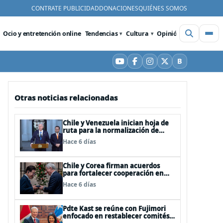
CONTRATE PUBLICIDAD
DONACIONES
QUIÉNES SOMOS
Ocio y entretención online
Tendencias
Cultura
Opinión
Videos
De
B
YouTube
Facebook
Instagram
X
Bluesky
Otras noticias relacionadas
Chile y Venezuela inician hoja de
ruta para la normalización de
relaciones
Hace 6 días
Chile y Corea firman acuerdos
para fortalecer cooperación en
investigación antártica, minería,
Hace 6 días
seguridad
Pdte Kast se reúne con Fujimori
enfocado en restablecer comités y