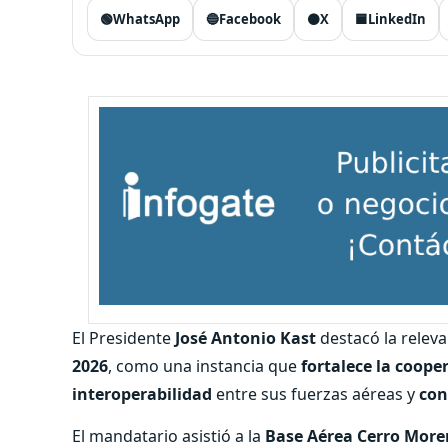
🟢
WhatsApp
🔵
Facebook
⚫
X
🟦
LinkedIn
El Presidente
José Antonio Kast
destacó la releva
2026
, como una instancia que
fortalece la coope
interoperabilidad
entre sus fuerzas aéreas y
con
El mandatario asistió a la
Base Aérea Cerro Mor