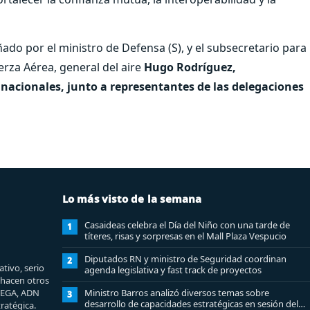
do por el ministro de Defensa (S), y el subsecretario para
erza Aérea, general del aire
Hugo Rodríguez,
 nacionales, junto a representantes de las delegaciones
Lo más visto de la semana
Casaideas celebra el Día del Niño con una tarde de
1
títeres, risas y sorpresas en el Mall Plaza Vespucio
Diputados RN y ministro de Seguridad coordinan
2
tivo, serio
agenda legislativa y fast track de proyectos
e hacen otros
MEGA, ADN
Ministro Barros analizó diversos temas sobre
3
desarrollo de capacidades estratégicas en sesión del
ratégica.