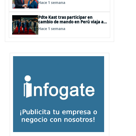
gabinetes binacionales y
Hace 1 semana
potenciar relaciones comerciales
Pdte Kast tras participar en
cambio de mando en Perú viaja a
Atacama para conocer situación
Hace 1 semana
por la emergencia