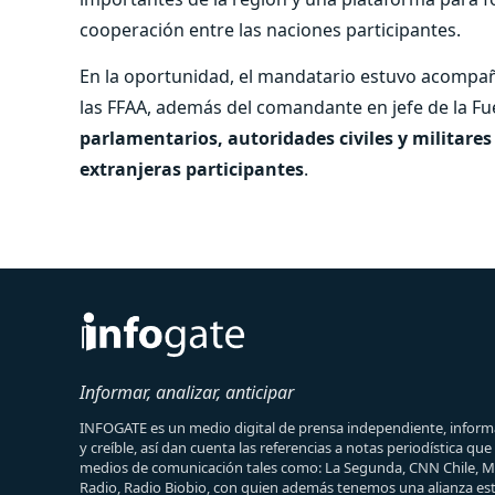
cooperación entre las naciones participantes.
En la oportunidad, el mandatario estuvo acompaña
las FFAA, además del comandante en jefe de la Fu
parlamentarios, autoridades civiles y militares
extranjeras participantes
.
Informar, analizar, anticipar
INFOGATE es un medio digital de prensa independiente, informa
y creíble, así dan cuenta las referencias a notas periodística qu
medios de comunicación tales como: La Segunda, CNN Chile, 
Radio, Radio Biobio, con quien además tenemos una alianza est